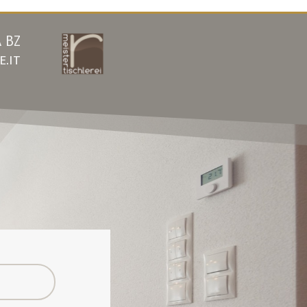
 BZ
.it