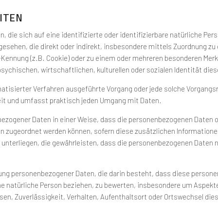
iten
, die sich auf eine identifizierte oder identifizierbare natürliche Pe
angesehen, die direkt oder indirekt, insbesondere mittels Zuordnung 
Kennung (z.B. Cookie) oder zu einem oder mehreren besonderen Merkm
ychischen, wirtschaftlichen, kulturellen oder sozialen Identität dies
utomatisierter Verfahren ausgeführte Vorgang oder jede solche Vorga
eit und umfasst praktisch jeden Umgang mit Daten.
bezogener Daten in einer Weise, dass die personenbezogenen Daten o
on zugeordnet werden können, sofern diese zusätzlichen Informatio
terliegen, die gewährleisten, dass die personenbezogenen Daten nich
beitung personenbezogener Daten, die darin besteht, dass diese pers
ne natürliche Person beziehen, zu bewerten, insbesondere um Aspekte 
sen, Zuverlässigkeit, Verhalten, Aufenthaltsort oder Ortswechsel die