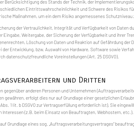
ter Berücksichtigung des Stands der Technik, der Implementierungsk
schiedlichen Eintrittswahrscheinlichkeit und Schwere des Risikos für
orische Maßnahmen, um ein dem Risiko angemessenes Schutzniveau 
erung der Vertraulichkeit, Integrität und Verfügbarkeit von Daten d
der Eingabe, Weitergabe, der Sicherung der Verfügbarkeit und ihrer T
enenrechten, Löschung von Daten und Reaktion auf Gefährdung der D
 der Entwicklung, bzw. Auswahl von Hardware, Software sowie Verfa
ch datenschutzfreundliche Voreinstellungen (Art. 25 DSGVO).
ragsverarbeitern und Dritten
n gegenüber anderen Personen und Unternehmen (Auftragsverarbeitern
en gewähren, erfolgt dies nur auf Grundlage einer gesetzlichen Erlaub
Abs. 1 lit. b DSGVO zur Vertragserfüllung erforderlich ist), Sie eingewi
n Interessen (z.B. beim Einsatz von Beauftragten, Webhostern, etc.).
n auf Grundlage eines sog. „Auftragsverarbeitungsvertrages“ beauftra