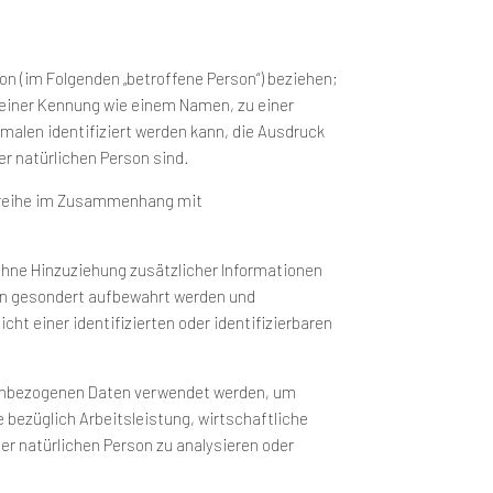
rson (im Folgenden „betroffene Person“) beziehen;
zu einer Kennung wie einem Namen, zu einer
alen identifiziert werden kann, die Ausdruck
er natürlichen Person sind.
ngsreihe im Zusammenhang mit
hne Hinzuziehung zusätzlicher Informationen
nen gesondert aufbewahrt werden und
t einer identifizierten oder identifizierbaren
onenbezogenen Daten verwendet werden, um
bezüglich Arbeitsleistung, wirtschaftliche
ser natürlichen Person zu analysieren oder