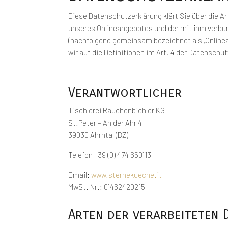
Diese Datenschutzerklärung klärt Sie über die 
unseres Onlineangebotes und der mit ihm verbun
(nachfolgend gemeinsam bezeichnet als „Onlineang
wir auf die Definitionen im Art. 4 der Datensch
Verantwortlicher
Tischlerei Rauchenbichler KG
St.Peter – An der Ahr 4
39030 Ahrntal (BZ)
Telefon +39 (0) 474 650113
Email:
www.sternekueche.it
MwSt. Nr.: 01462420215
Arten der verarbeiteten 